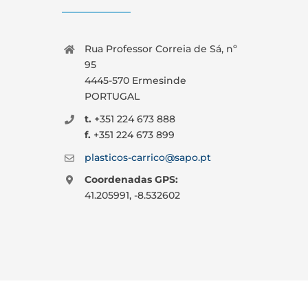
Rua Professor Correia de Sá, nº
95
4445-570 Ermesinde
PORTUGAL
t.
+351 224 673 888
f.
+351 224 673 899
plasticos-carrico@sapo.pt
Coordenadas GPS:
41.205991, -8.532602