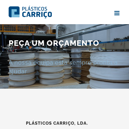
Skip
to
content
PEÇA UM ORÇAMENTO
A nossa equipa esta sempre pronta a
ajudar
PLÁSTICOS CARRIÇO, LDA.