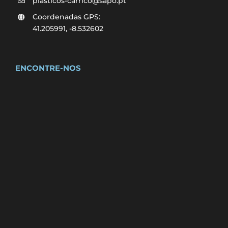
plasticos-carrico@sapo.pt
Coordenadas GPS:
41.205991, -8.532602
ENCONTRE-NOS