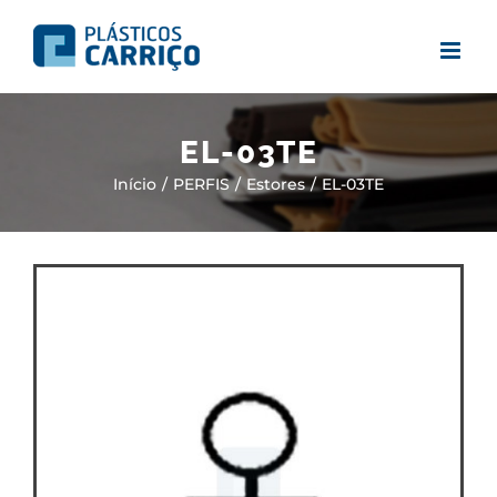
Skip
to
content
EL-03TE
Início
PERFIS
Estores
EL-03TE
View
Larger
Image